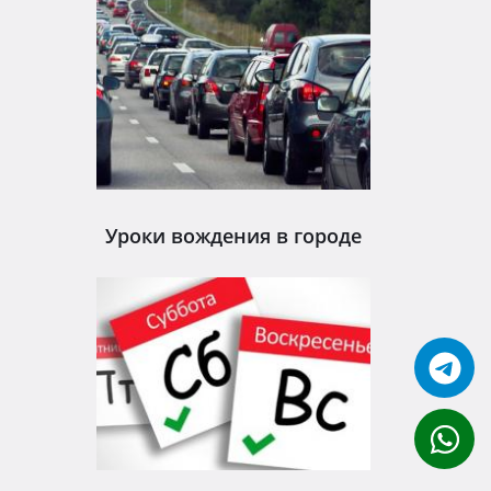
навыки, которые позволят Вам чувствовать себя
уверенно и комфортно на дорогах и не
подвергать опасности ни себя, ни пассажиров,
ни пешеходов. А, в случае с механической
коробкой передач, грамотность и опыт еще
важнее из-за сложности управлением таким
автомобилем.
Автошкола «Киев» гарантирует, что благодаря
нашим урокам вождения на механике, каждый
Уроки вождения в городе
учащийся получит не только глубокие
теоретические знания, но и получит
необходимый практический опыт вождения,
чтобы сдать экзамен в Сервисном Центре и
чувствовать себя уверенно за рулем.
Обучающие программы автошколы рассчитаны
на курс длительностью 2 месяца и включают
качественные теоретические и практические
занятия. Благодаря предварительному