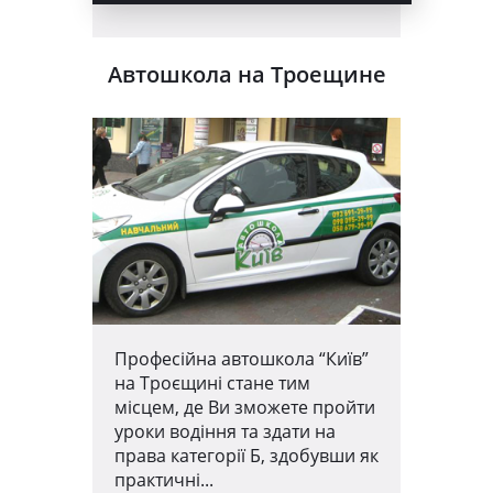
Автошкола на Троещине
Професійна автошкола “Київ”
на Троєщині стане тим
місцем, де Ви зможете пройти
уроки водіння та здати на
права категорії Б, здобувши як
практичні...